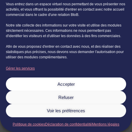
sur les droits et libertés des
Vous entrez dans un espace virtuel nous permettant de vous présenter nos
activités, et vous offrant la possibilité d'entrer en contact avec notre accueil
personnes concernées.
commercial dans le cadre d'une relation BtoB.
Cependant, cette base n’est pas
Notre site collecte des informations sur votre visite et utilise des modules
accessible aux autorités publiques
strictement nécessaires. Ces informations ne nous permettent pas
d'identifier les visiteurs et d'utiliser les données à des fins commerciales.
dans le cadre de leurs missions
Afin de vous proposez d'entrer en contact avec nous, et des réaliser des
officielles.
statistiques plus précises, nous devons vous demander l'autorisation pour
utiliser des modules complémentaires.
Gérer les services
Il est important de noter que ces
bases ne sont pas hiérarchisées. Le
Accepter
choix dépend des spécificités de
Refuser
chaque situation.
Voir les préférences
Consentement valide pour le
traitement conforme des données
Politique de cookies
Déclaration de confidentialité
Mentions légales
personnelles