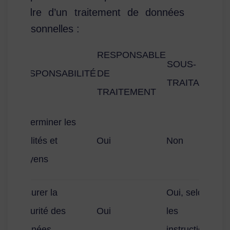
cadre d’un traitement de données
personnelles :
RESPONSABLE
SOUS-
RESPONSABILITÉ
DE
TRAITANT
TRAITEMENT
Déterminer les
finalités et
Oui
Non
moyens
Assurer la
Oui, selon
sécurité des
Oui
les
données
instructions