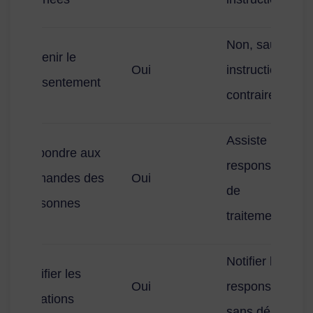
Non, sauf
Obtenir le
Oui
instruction
consentement
contraire
Assiste le
Répondre aux
responsable
demandes des
Oui
de
personnes
traitement
Notifier le
Notifier les
Oui
responsable
violations
sans délai