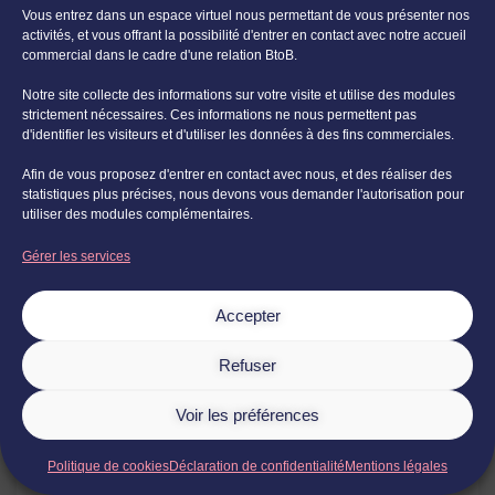
leurs droits, c’est-à-dire effectuer une
Vous entrez dans un espace virtuel nous permettant de vous présenter nos
demande auprès d’un responsable de
activités, et vous offrant la possibilité d'entrer en contact avec notre accueil
traitement.
commercial dans le cadre d'une relation BtoB.
Notre site collecte des informations sur votre visite et utilise des modules
Les citoyens peuvent exercer :
strictement nécessaires. Ces informations ne nous permettent pas
d'identifier les visiteurs et d'utiliser les données à des fins commerciales.
Un droit d’accès.
Afin de vous proposez d'entrer en contact avec nous, et des réaliser des
statistiques plus précises, nous devons vous demander l'autorisation pour
Ce droit permet de savoir quelles données
utiliser des modules complémentaires.
sont détenues à leur sujet et comment
Gérer les services
elles sont utilisées. Il permet en outre de
pouvoir obtenir une copie des données,
afin que la personne constate elle-même.
Accepter
Un droit à l’effacement (ou droit à
Refuser
l’oubli).
Voir les préférences
Il s’agit de demander la suppression des
Politique de cookies
Déclaration de confidentialité
Mentions légales
données.